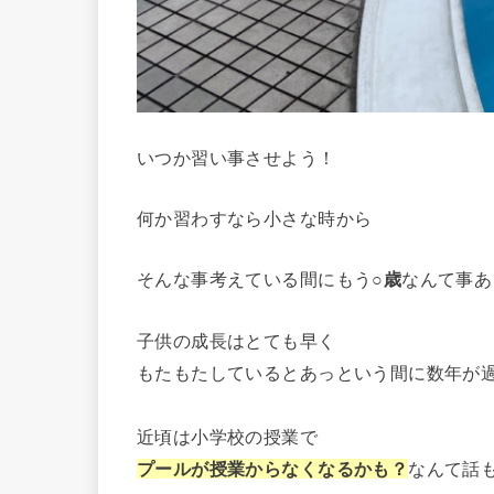
いつか習い事させよう！
何か習わすなら小さな時から
そんな事考えている間にもう
○歳
なんて事あ
子供の成長はとても早く
もたもたしているとあっという間に数年が
近頃は小学校の授業で
プールが授業からなくなるかも
？
なんて話