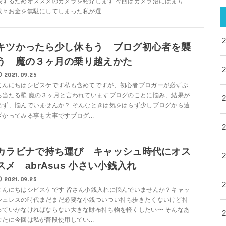
決するためオススメのカメラを紹介します 今回はカメラ沼にはまり
散々お金を無駄にしてしまった私が選...
キツかったら少し休もう ブログ初心者を襲
う 魔の３ヶ月の乗り越えかた
2021.09.25
こんにちはシビスケです私も含めてですが、初心者ブロガーが必ずぶ
ち当たる壁 魔の３ヶ月と言われていますブログのことに悩み、結果が
出ず、悩んでいませんか？ そんなときは気をはらず少しブログから遠
ざかってみる事も大事ですブログ...
カラビナで持ち運び キャッシュ時代にオス
スメ abrAsus 小さい小銭入れ
2021.09.25
こんにちはシビスケです 皆さん小銭入れに悩んでいませんか？キャッ
シュレスの時代まだまだ必要な小銭ついつい持ち歩きたくないけど持
っていかなければならない大きな財布持ち物を軽くしたい〜 そんなあ
なたに今回は私が普段使用してい...