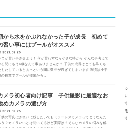
頭から水をかぶれなかった子が成長 初めて
の習い事にはプールがオススメ
2021.09.25
いつか習い事させよう！ 何か習わすなら小さな時から そんな事考えて
いる間にもう○歳なんて事ありませんか？ 子供の成長はとても早くも
たもたしているとあっという間に数年が過ぎてしまいます 近頃は小学
校の授業でプールが授業から...
カメラ初心者向け記事 子供撮影に最適なお
勧めカメラの選び方
2021.09.25
子供の写真はきれいに残したいでもミラーレスカメラってどうなんだ
ろう？カメラいいとは聞いてるけど実際は？そんなカメラの悩みを解