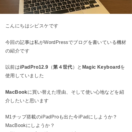
こんにちはシビスケです
今回の記事は私がWordPressでブログを書いている機材
の紹介です
以前は
iPadPro12.9
（
第４世代
）と
Magic Keyboard
を
使用していました
MacBook
に買い替えた理由、そして使い心地などを紹
介したいと思います
M1チップ搭載のiPadProも出た今iPadにしようか？
MacBookにしようか？