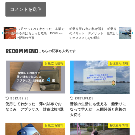
3ヶ月やってみてわかった 本業で
船乗り歴17年の私が話す 船乗り
やるのはちょっと危険 DiDiFood
のメリット デメリット 職業とし
で配達の仕事
てオススメしない理由
RECOMMEND
お役立ち情報
お役立ち情報
2021.09.26
2021.09.25
使用してわかった 薄い財布でお
普段の生活にも使える 船乗りに
なじみ アブラサス 財布比較4選
なって学んだ 人間関係と家族の
大切さ
お役立ち情報
お役立ち情報