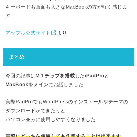
キーボードも画面も大きなMacBookの方が軽く感じま
す
アップル公式サイト
より
まとめ
今回の記事は
M１チップを搭載
した
iPadPro
と
MacBook
を
メイン
にお話しました
実際PadProでもWordPressのインストールやテーマの
ダウンロードができたりと
パソコン並みに使用しやすくなりました
実際にどっちを使用しても作業することは出来ます