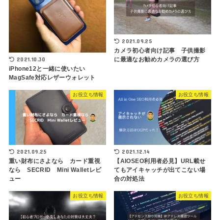
2021.09.25
カメラ初心者向け記事 子供撮影
2021.10.30
に最適なお勧めカメラの選び方
iPhone12と一緒に使いたい
MagSafe対応レザーウォレット
お役立ち情報
お役立ち情報
2021.09.25
2021.12.14
重い財布にさよなら カード重視
【AIOSEO利用者必見】URL載せ
なら SECRID Mini Walletレビ
てもアイキャッチが出てこない場
ュー
合の対処法
お役立ち情報
お役立ち情報