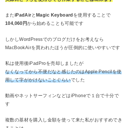
また
iPadAir
と
Magic Keyboard
を使用することで
104,060円
から始めることも可能です
しかしWordPressでのブログだけをお考えなら
MacBookAirを買われたほうが圧倒的に使いやすいです
私は使用後iPadProを売却しましたが
なくなってから不便だなと感じたのはApple Pencilを使
用して字がかけないことぐらい
でした
動画やネットサーフィンなどはiPhoneで１台で十分で
す
複数の基材を購入し金額を使って来た私がおすすめでき
ることは