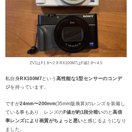
ZV1はF1.8〜2.8 RX100M7はF値2.8〜4.5
私自身
RX100M7
という
高性能な1型センサーのコンデ
ジ
を持っています。
ですが
24mm〜200mm
(35mm版換算)のレンズを装備し
ている事もあり、レンズの
F値が約1段分暗い
のと
高倍
率レンズにより画質がちょっと悪い
と感じるようになり
ました。