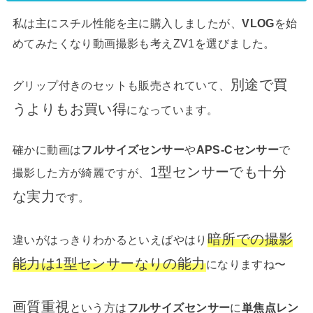
私は主にスチル性能を主に購入しましたが、
VLOG
を始
めてみたくなり動画撮影も考えZV1を選びました。
別途で買
グリップ付きのセットも販売されていて、
うよりもお買い得
になっています。
確かに動画は
フルサイズセンサー
や
APS-Cセンサー
で
1型センサーでも十分
撮影した方が綺麗ですが、
な実力
です。
暗所での撮影
違いがはっきりわかるといえばやはり
能力は1型センサーなりの能力
になりますね〜
画質重視
という方は
フルサイズセンサー
に
単焦点レン