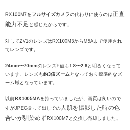
正直
RX100M7を
フルサイズカメラ
の代わりに使うのは
能力不足
と感じたからです。
対してZV1のレンズはRX100M3からM5Aまで使用され
てレンズです。
24mm〜70mm
のレンズF値も
1.8〜2.8
と明るくなって
います。レンズも
約3倍ズーム
となっており標準的なズ
ーム域となっています。
以前
RX1005MA
を持っていましたが、画質は良いので
人肌を撮影した時の色
すがJPEG撮って出しでの
合いが馴染めず
RX100M7と交換し売却しました。