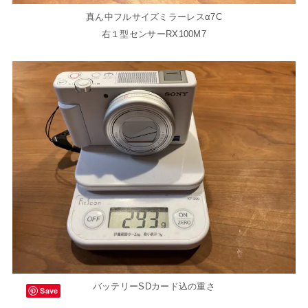
真ん中フルサイズミラーレスα7C
右１型センサーRX100M7
バッテリーSDカード込の重さ
Save