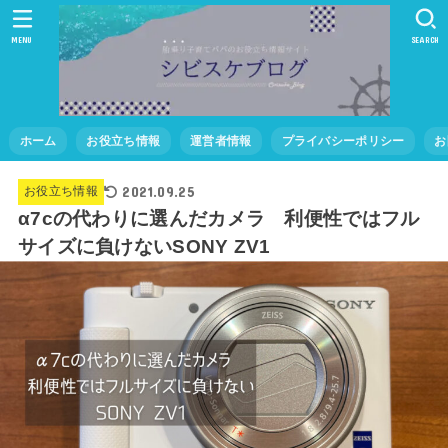
MENU
SEARCH
ホーム
お役立ち情報
運営者情報
プライバシーポリシー
お
2021.09.25
お役立ち情報
α7cの代わりに選んだカメラ 利便性ではフル
サイズに負けないSONY ZV1