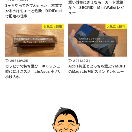
重い財布にさよなら カード重視
3ヶ月やってみてわかった 本業で
なら SECRID Mini Walletレビ
やるのはちょっと危険 DiDiFood
ュー
で配達の仕事
お役立ち情報
お役立ち情報
2021.09.25
2021.10.31
カラビナで持ち運び キャッシュ
Apple純正とどっちを選ぶ？MOFT
時代にオススメ abrAsus 小さい
のMagsafe対応スタンドレビュー
小銭入れ