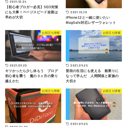
2021.10.24
【初心者ブロガー必見】SEO対策
2021.10.30
にも大事！ページスピード改善は
早めが大切
iPhone12と一緒に使いたい
MagSafe対応レザーウォレット
お役立ち情報
お役立ち情報
2021.09.25
2021.09.25
キツかったら少し休もう ブログ
普段の生活にも使える 船乗りに
初心者を襲う 魔の３ヶ月の乗り
なって学んだ 人間関係と家族の
越えかた
大切さ
お役立ち情報
お役立ち情報
2021.09.25
2022.04.22