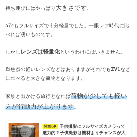
大きさです
持ち運びにはやっぱり
。
α7cもフルサイズで十分軽量でした。一眼レフ時代に比
べれば凄いものです。
レンズは軽量化
しかし
というわけにはいきません。
単焦点の軽いレンズなどはありますがそれでも
ZV1
など
に比べると大きな荷物となります。
荷物が少しでも軽い
家族と出かける旅行となれば
方が行動力が上がります
。
子供撮影にフルサイズカメラって
関連記事
魅力的？子供撮影は機材よりチャンスが大