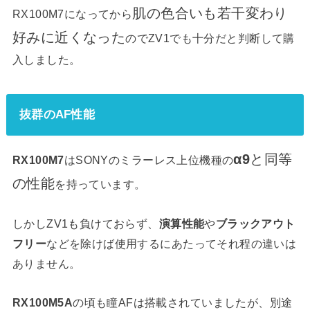
肌の色合いも若干変わり
RX100M7になってから
好みに近くなった
のでZV1でも十分だと判断して購
入しました。
抜群のAF性能
α9
と同等
RX100M7
はSONYのミラーレス上位機種の
の性能
を持っています。
しかしZV1も負けておらず、
演算性能
や
ブラックアウト
フリー
などを除けば使用するにあたってそれ程の違いは
ありません。
RX100M5A
の頃も瞳AFは搭載されていましたが、別途