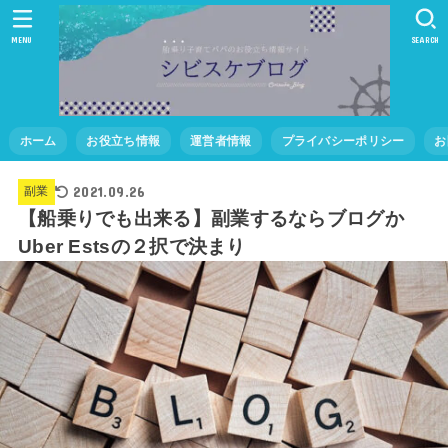
MENU
SEARCH
ホーム
お役立ち情報
運営者情報
プライバシーポリシー
お
2021.09.26
副業
【船乗りでも出来る】副業するならブログか
Uber Estsの２択で決まり