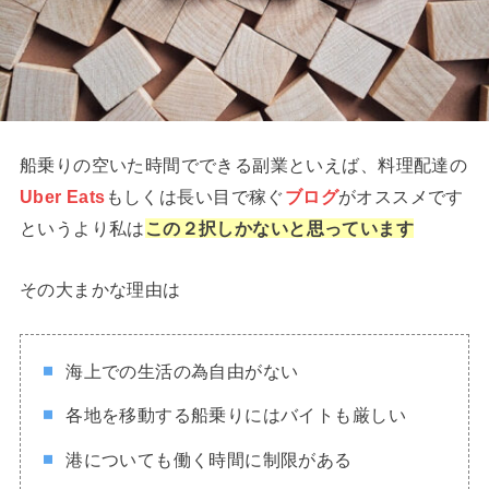
船乗りの空いた時間でできる副業といえば、料理配達の
Uber E
a
ts
もしくは長い目で稼ぐ
ブログ
がオススメです
というより私は
この２択しかないと思っています
その大まかな理由は
海上での生活の為自由がない
各地を移動する船乗りにはバイトも厳しい
港についても働く時間に制限がある