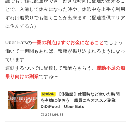
誰でも手軽に配達ができ、好きな時間に配達が出来るこ
とで、入港して休みになった時や、休暇中を上手く利用
すれば船乗りでも働くことが出来ます（配達提供エリア
に住んでる方）
Uber Eatsの
一番の利点はすぐお金になること
でしょう
働いて一週間もあれば、報酬が振り込まれるようになっ
ています
運動するついでに配達して報酬をもらう、
運動不足の船
乗り向けの副業
ですね〜
【体験談】休暇時など空いた時間
関連記事
を有効に使おう 船員にもオススメ副業
DiDiFood Uber Eats
2021.09.25