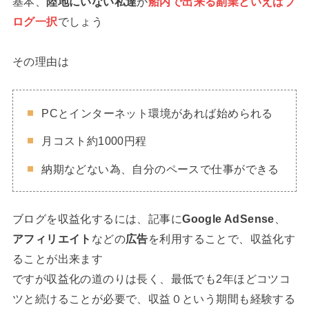
基本、
陸地にいない私達
が
船内で出来る副業といえばブ
ログ一択
でしょう
その理由は
PCとインターネット環境があれば始められる
月コスト約1000円程
納期などない為、自分のペースで仕事ができる
ブログを収益化するには、記事に
Google AdSense
、
アフィリエイト
などの
広告
を利用することで、収益化す
ることが出来ます
ですが収益化の道のりは長く、最低でも2年ほどコツコ
ツと続けることが必要で、収益０という期間も経験する