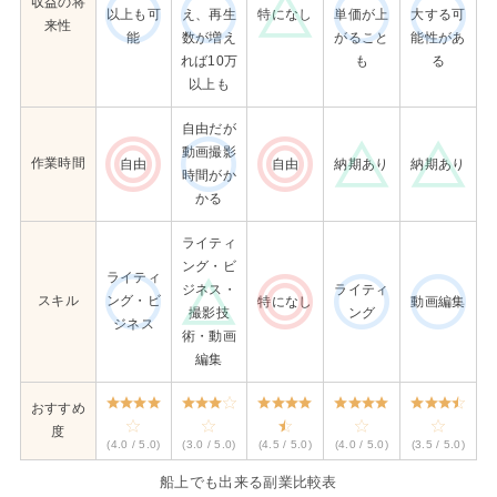
収益の将
特になし
以上も可
え、再生
単価が上
大する可
来性
能
数が増え
がること
能性があ
れば10万
も
る
以上も
自由だが
動画撮影
作業時間
自由
自由
納期あり
納期あり
時間がか
かる
ライティ
ング・ビ
ライティ
ジネス・
ライティ
スキル
ング・ビ
特になし
動画編集
撮影技
ング
ジネス
術・動画
編集
おすすめ
度
(4.0 / 5.0)
(3.0 / 5.0)
(4.5 / 5.0)
(4.0 / 5.0)
(3.5 / 5.0)
船上でも出来る副業比較表