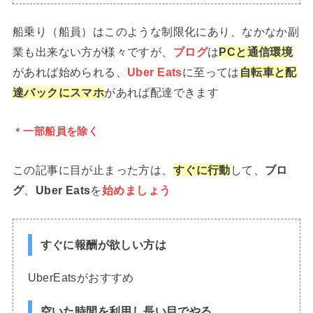
船乗り（船員）はこのような制限化にあり、なかなか副
業も出来ない方が様々ですが、
ブログ
は
PCと通信環境
があれば始められる、
Uber Eats
に至っては
自転車と配
達バックにスマホ
があれば配達できます
＊
一部船員を除く
この記事に目が止まった方は、
すぐに行動
して、
ブロ
グ
、
Uber Eats
を
始めましょう
すぐに報酬が欲しい方は
UberEatsがおすすめ
空いた時間を利用し長い目でやる