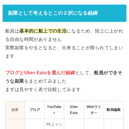
副業として考えるとこの２択になる経緯
船員は
基本的に船上での生活
になるため、陸上に上がれ
る自由な時間がありません
実際副業をやるとなると、出来ることが限られてしまい
ます
ブログとUber Eatsを選んだ経緯
として、
船員ができそ
うな副業
をまとめてみました
まずは見やすく表で比較してみます
YouTube
Uber
Webライ
副業
ブログ
動画編集
r
Eats
タ
ー
PCとイン