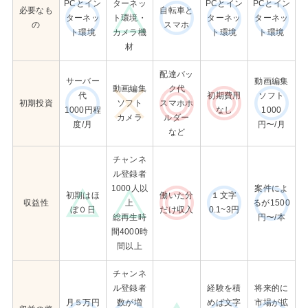
PCとイン
ターネッ
PCとイン
PCとイン
必要なも
自転車と
ターネッ
ト環境・
ターネッ
ターネッ
の
スマホ
ト環境
カメラ機
ト環境
ト環境
材
配達バッ
サーバー
動画編集
動画編集
ク代
代
初期費用
ソフト
初期投資
ソフト
スマホホ
1000円程
なし
1000
カメラ
ルダー
度/月
円〜/月
など
チャンネ
ル登録者
1000人以
案件によ
初期はほ
働いた分
１文字
収益性
上
るが1500
ぼ０日
だけ収入
0.1~3円
総再生時
円〜/本
間4000時
間以上
チャンネ
ル登録者
経験を積
将来的に
月５万円
数が増
めば文字
市場が拡